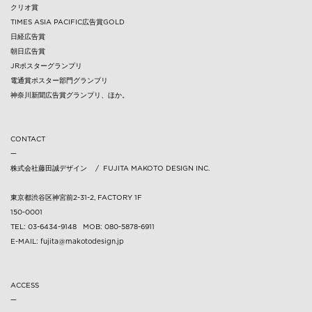
クリオ賞
TIMES ASIA PACIFIC広告賞GOLD
日経広告賞
朝日広告賞
JRポスターグランプリ
電通賞ポスター部門グランプリ
神奈川新聞広告賞グランプリ、ほか。
CONTACT
—
株式会社藤田誠デザイン / FUJITA MAKOTO DESIGN INC.
東京都渋谷区神宮前2-31-2, FACTORY 1F
150-0001
TEL: 03-6434-9148 MOB: 080-5878-6911
E-MAIL: fujita@makotodesign.jp
ACCESS
—