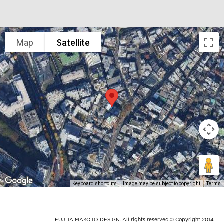
Map
Satellite
Keyboard shortcuts
Image may be subject to copyright
Terms
FUJITA MAKOTO DESIGN. All rights reserved.© Copyright 2014